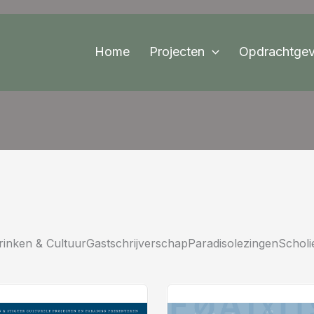
Home
Projecten
Opdrachtgev
rinken & CultuurGastschrijverschapParadisolezingenScholie