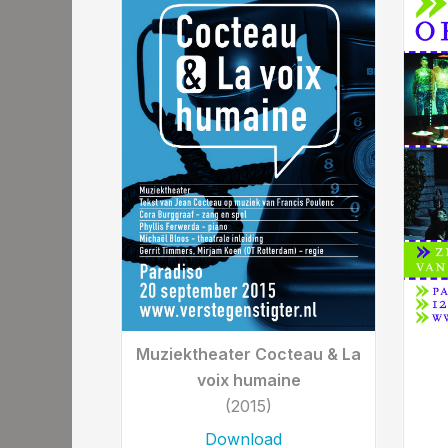
Muziektheater Cocteau & La
voix humaine
(2015)
Download