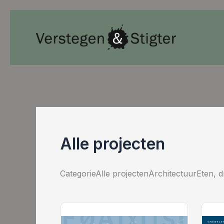
Ga
naar
de
inhoud
Alle projecten
CategorieAlle projectenArchitectuurEten, d