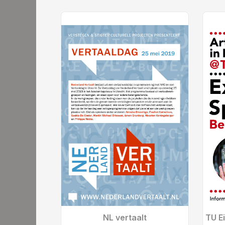
NL vertaalt
TU E