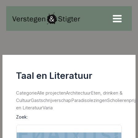
Ga
naar
de
inhoud
Taal en Literatuur
CategorieAlle projectenArchitectuurEten, drinken &
CultuurGastschrijverschapParadisolezingenScholierenprij
en LiteratuurVaria
Zoek: