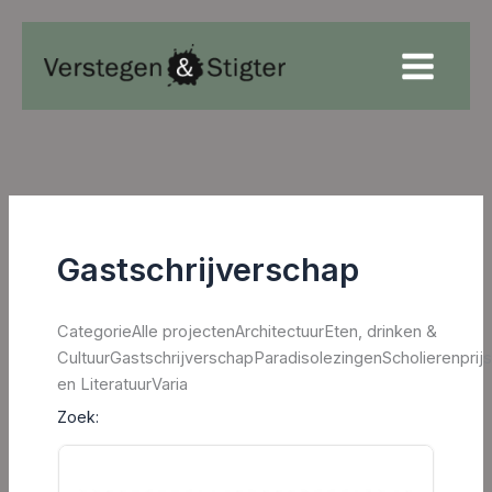
Ga
naar
de
inhoud
Gastschrijverschap
CategorieAlle projectenArchitectuurEten, drinken &
CultuurGastschrijverschapParadisolezingenScholierenprij
en LiteratuurVaria
Zoek: