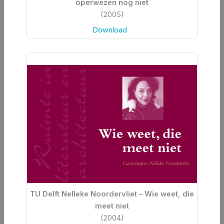
operwezen nog niet
(2005)
Download
TU Delft Nelleke Noordervliet – Wie weet, die
meet niet
(2004)