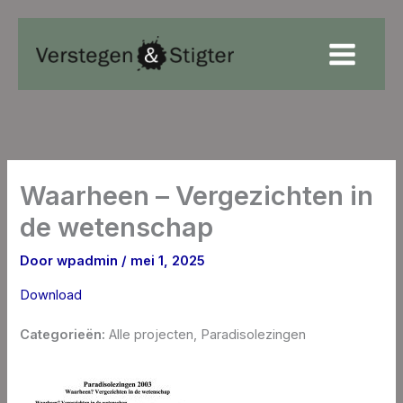
Ga
naar
de
inhoud
Waarheen – Vergezichten in
de wetenschap
Door
wpadmin
/
mei 1, 2025
Download
Categorieën:
Alle projecten, Paradisolezingen