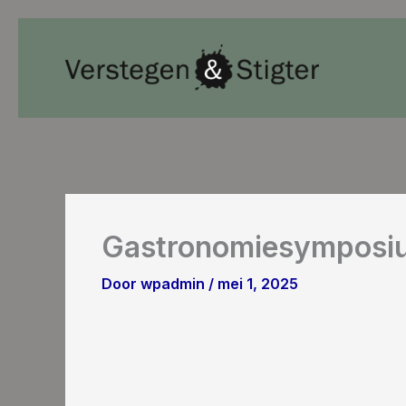
Ga
naar
de
inhoud
Gastronomiesymposiu
Door
wpadmin
/
mei 1, 2025