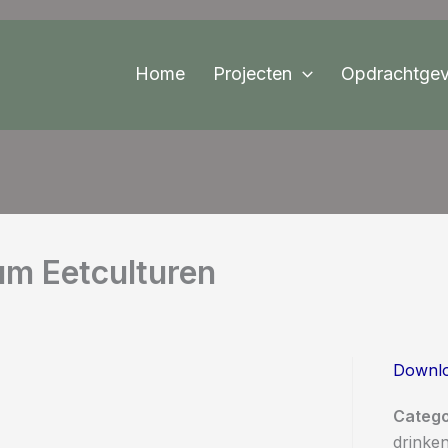
Home
Projecten
Opdrachtgev
m Eetculturen
Downl
Catego
drinke