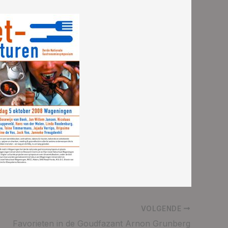
VOLGENDE
Favorieten in de Goudfazant Arnon Grunberg