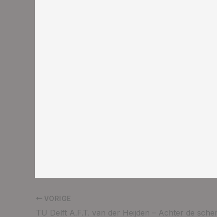
VORIGE
TU Delft A.F.T. van der Heijden – Achter de sch