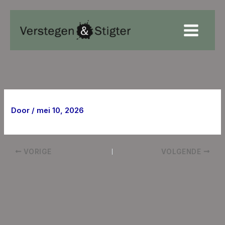
Ga
naar
de
inhoud
Door
/
mei 10, 2026
VORIGE
VOLGENDE