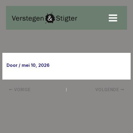
Ga
naar
de
inhoud
Door
/
mei 10, 2026
VORIGE
VOLGENDE