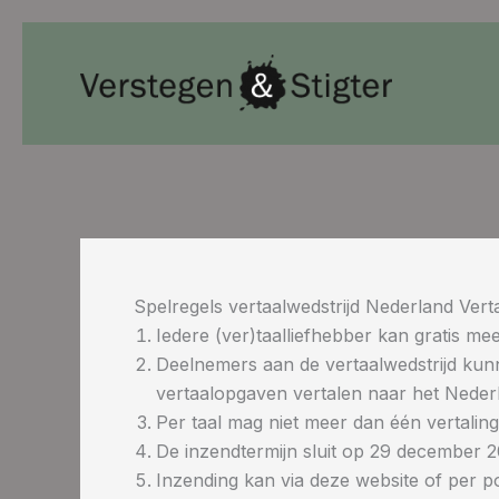
Ga
naar
de
inhoud
Spelregels vertaalwedstrijd Nederland Vert
Iedere (ver)taalliefhebber kan gratis me
Deelnemers aan de vertaalwedstrijd kun
vertaalopgaven vertalen naar het Neder
Per taal mag niet meer dan één vertali
De inzendtermijn sluit op 29 december 2
Inzending kan via deze website of per po