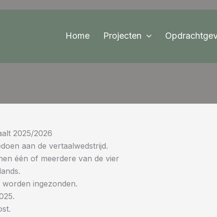
Home
Projecten
Opdrachtgev
aalt 2025/2026
edoen aan de vertaalwedstrijd.
nen één of meerdere van de vier
lands.
ng worden ingezonden.
025.
st.