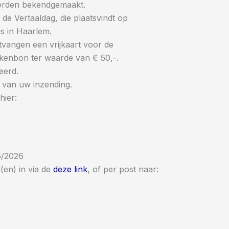
erden bekendgemaakt.
 Vertaaldag, die plaatsvindt op
is in Haarlem.
tvangen een vrijkaart voor de
ekenbon ter waarde van € 50,-.
eerd.
 van uw inzending.
hier:
5/2026
en) in via de
deze link
, of per post naar: