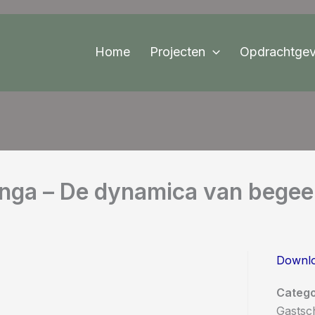
Home
Projecten
Opdrachtgev
nga – De dynamica van begee
Downl
Catego
Gastsc