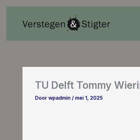
Ga
naar
de
inhoud
TU Delft Tommy Wieri
Door
wpadmin
/
mei 1, 2025