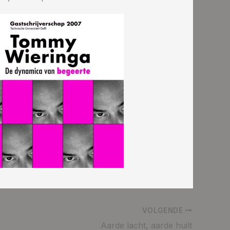
VOLGENDE
Aarde lacht, aarde huilt