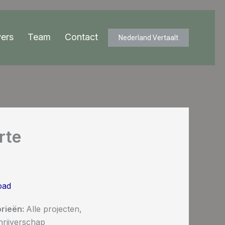
ers
Team
Contact
Nederland Vertaalt
rte
oad
rieën:
Alle projecten,
hrijverschap