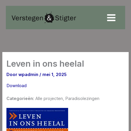
Ga
naar
de
inhoud
Leven in ons heelal
Door
wpadmin
/
mei 1, 2025
Download
Categorieën:
Alle projecten, Paradisolezingen