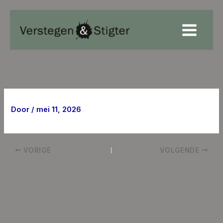
Ga
naar
de
inhoud
Door
/
mei 11, 2026
VORIGE
VOLGENDE