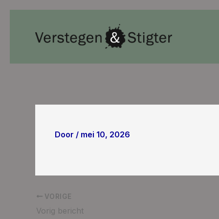
Ga
naar
de
inhoud
Door
/
mei 10, 2026
VORIGE
Vorig bericht